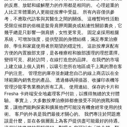
的反應、放鬆和緩解壓力的作用都是相同的。 心理超重的
人比正常體重的人更能從按摩中受益。 所有內容僅供參
考，不應取代訪客與其醫生之間的關係。 這種暫時性活動
受限症候群的俗稱是肱骨肩胛周圍炎或粘連性關節囊炎，它
幾乎總是只影響一側肩膀，女性更常見。 固定桌採用粗腿
系統，可增加強度，提供堅固的身體結構，滿足專業治療
師、學生和家庭使用者所期望的穩定性。 這款按摩床配有
方便的內置臉部支撐，是各種療程和臉部護理的理想選擇。
變得可見、易於訪問，在線打造您的品牌。 在我們的市場
上建立線上個人資料，以吸引您所在地區成千上萬的潛在客
戶的注意。 管理您的庫存並創建您自己的線上商店以在全
球範圍內銷售您的產品。 透過條碼掃描器、收據印表機等
管理沙龍零售業務的所有工具。 使用連結、保存的卡片和
Fresha 卡終端安全地處理客戶付款，以獲得無縫的支付體
驗。 事實上，大多數按摩治療師都會接受不同的挑戰和職
業，讓他們能夠探索和擴展他們可能沒有機會經常使用的技
術。 客戶的外表是我們最後才關心的。 我們專注於問題應
該是什麼，並在各個層面上為客戶提供盡可能最好的待遇。