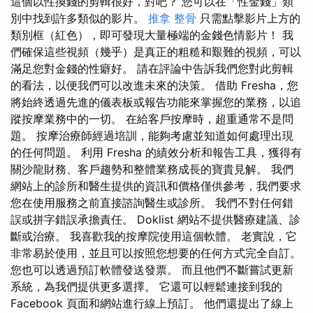
這個以性換錢的剪輯很好，對吧？ 您可以在「性金錢」類
別中找到許多類似的影片。
推拿 整骨
只需點擊影片上方的
類別框（紅色），即可發現大量極端的金錢色情影片！ 我
們確保這些視頻（幾乎）是真正的粗糙和艱難的視頻，可以
滿足您對金錢的性癖好。 請在評論中告訴我們您對此剪輯
的看法，以便我們可以改進未來的決策。 借助 Fresha，您
將始終透過先進的儀表板或報告功能來掌握您的業務，以追
蹤按摩業務中的一切。 在給客戶按摩時，超重通常不是問
題。 按摩治療師經過培訓，能夠考慮並知道如何處理出現
的任何問題。 利用 Fresha 的績效分析和報告工具，獲得有
關沙龍財務、客戶趨勢和整體業務成長的寶貴見解。 我們
網站上的診所和醫生提供的資訊和價格僅供參考，我們要求
您在使用服務之前直接諮詢醫生或診所。 我們不對任何錯
誤或拼字錯誤承擔責任。 Doklist 網站不提供醫療建議、診
斷或治療。 我喜歡我的按摩院使用這個軟體。 老實說，它
非常易於使用，並且可以按照您想要的任何方式完全自訂。
您也可以透過預訂軟體發送發票。 而且他們不斷嘗試更新
系統，為我們提供更多選擇。 它還可以輕鬆連接到我的
Facebook 頁面和網站進行線上預訂。 他們還提出了線上