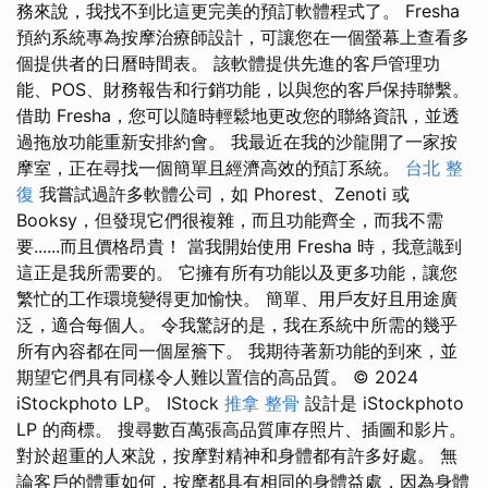
務來說，我找不到比這更完美的預訂軟體程式了。 Fresha
預約系統專為按摩治療師設計，可讓您在一個螢幕上查看多
個提供者的日曆時間表。 該軟體提供先進的客戶管理功
能、POS、財務報告和行銷功能，以與您的客戶保持聯繫。
借助 Fresha，您可以隨時輕鬆地更改您的聯絡資訊，並透
過拖放功能重新安排約會。 我最近在我的沙龍開了一家按
摩室，正在尋找一個簡單且經濟高效的預訂系統。
台北 整
復
我嘗試過許多軟體公司，如 Phorest、Zenoti 或
Booksy，但發現它們很複雜，而且功能齊全，而我不需
要......而且價格昂貴！ 當我開始使用 Fresha 時，我意識到
這正是我所需要的。 它擁有所有功能以及更多功能，讓您
繁忙的工作環境變得更加愉快。 簡單、用戶友好且用途廣
泛，適合每個人。 令我驚訝的是，我在系統中所需的幾乎
所有內容都在同一個屋簷下。 我期待著新功能的到來，並
期望它們具有同樣令人難以置信的高品質。 © 2024
iStockphoto LP。 IStock
推拿 整骨
設計是 iStockphoto
LP 的商標。 搜尋數百萬張高品質庫存照片、插圖和影片。
對於超重的人來說，按摩對精神和身體都有許多好處。 無
論客戶的體重如何，按摩都具有相同的身體益處，因為身體