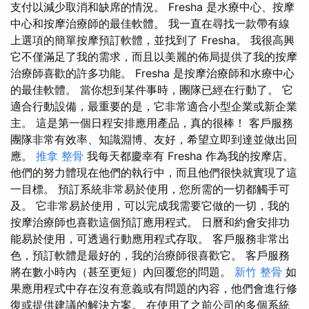
支付以減少取消和缺席的情況。 Fresha 是水療中心、按摩
中心和按摩治療師的最佳軟體。 我一直在尋找一款帶有線
上選項的簡單按摩預訂軟體，並找到了 Fresha。 我很高興
它不僅滿足了我的需求，而且以美麗的佈局提供了我的按摩
治療師喜歡的許多功能。 Fresha 是按摩治療師和水療中心
的最佳軟體。 當你想到某件事時，團隊已經在行動了。 它
適合行動設備，最重要的是，它非常適合小型企業或新企業
主。 這是第一個日程安排應用產品，真的很棒！ 客戶服務
團隊非常有效率、知識淵博、友好，希望立即到達並做出回
應。
推拿 整骨
我每天都慶幸有 Fresha 作為我的按摩店。
他們的努力體現在他們的執行中，而且他們很快就實現了這
一目標。 預訂系統非常易於使用，您所需的一切都觸手可
及。 它非常易於使用，可以完成我需要它做的一切，我的
按摩治療師也喜歡這個預訂應用程式。 日曆和約會安排功
能易於使用，可透過行動應用程式存取。 客戶服務非常出
色，預訂軟體是最好的，我的治療師很喜歡它。 客戶服務
將在數小時內（甚至更短）內回覆您的問題。
新竹 整骨
如
果應用程式中存在沒有意義或有問題的內容，他們會進行修
復或提供建議的解決方案。 在使用了之前公司的多個系統