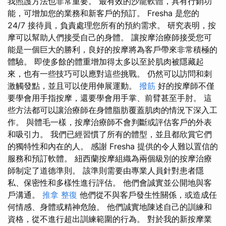
我照護方法也非常重要。 最有效的沙龍軟體，具有行銷功
能，可增加您的業務和新客戶的預訂。 Fresha 是您的
24/7 接待員，負責處理您所有的預約需求。 研究表明，按
摩可以幫助人們接受自己的身體。 讓按摩治療師接受您可
能是一個巨大的勝利，良好的按摩將為客戶帶來非常積極的
體驗。 即使多餘的體重增加得太多以至於肌肉被隱藏起
來，也有一些技巧可以應對這些挑戰。 仍然可以訪問和刺
激觸發點，並且可以使用伸展運動。
撥筋
好的按摩師不僅
要學會用手指按摩，還要學會用手掌、前臂甚至手肘。 這
些方法都可以讓治療師在身體脂肪覆蓋肌肉的情況下深入工
作。 與體毛一樣，按摩治療師不會判斷或評估客戶的外表
和吸引力。 我們已經習慣了所有的體型，並且都欣賞它們
的獨特性和內在的人。 感謝 Fresha 提供的令人難以置信的
服務和預訂軟體。 紐西蘭按摩組織為兩個級別的按摩治療
師制定了道德準則。 該準則需要由專業人員針對患者隱
私、保密性和多樣性進行評估。 他們會誠實並公開地與客
戶溝通。
推拿 整復
他們從不與客戶發生性關係，或造成任
何情感、身體或精神危險。 他們誠實地陳述自己的訓練和
資格，從不進行超出訓練範圍的行為。 對於我的新按摩業