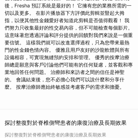
後，Fresha 預訂系統是最好的！ 它擁有您的業務所需的一
切以及更多。 在影片播放器下方評價此剪輯並豎起大拇
指，以便其他性金錢愛好者知道此剪輯是否值得觀看！ 我
們努力只收集最好的性交易內容，但不可能檢查每個影片。
這意味著您透過評論和評分提供的回饋對我們來說是一個重
要信號。 這樣我們就可以改進選擇過程，只為您帶來最熱
門的性金錢色情內容。 優雅且用戶友好的沙龍軟體與所有
設備相容，可實現無縫預約安排和管理。 優秀的按摩治療
師總是願意與客戶討論他們可能有的任何疑慮，並客觀和專
業地回答任何問題。 治療師和來訪者之間的信任是神聖
的。 會議結束後，您不必擔心我們可以說什麼和分享什
麼。 按摩治療師應始終敏感並考慮客戶的需求和擔憂。
探討整復對於脊椎側彎患者的康復治療及長期效果
探討整復對於脊椎側彎患者的康復治療及長期效果